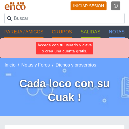
INICIAR SESION
PAREJA / AMIGOS
GRUPOS
SALIDAS
NOTAS
Accedé con tu usuario y clave
o crea una cuenta gratis.
Inicio
Notas y Foros
Dichos y proverbios
Cada loco con su
Cuak !