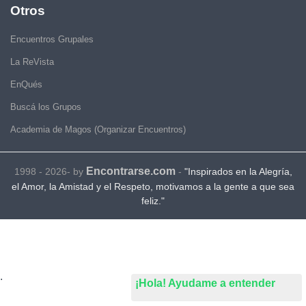
Otros
Encuentros Grupales
La ReVista
EnQués
Buscá los Grupos
Academia de Magos (Organizar Encuentros)
Encontrarse.com
1998 - 2026- by
-
"Inspirados en la Alegría,
el Amor, la Amistad y el Respeto, motivamos a la gente a que sea
feliz."
.
¡Hola! Ayudame a entender