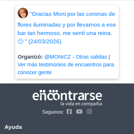
"Gracias Moni por las coronas de
flores iluminadas y por llevarnos a ese
bar tan hermoso, me sentí una reina.
🙂 " (24/03/2026)
Organizó:
@MONICZ
-
Otras salidas
|
Ver más testimonios de encuentros para
conocer gente
Seguinos:
Ayuda