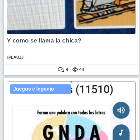
Y como se llama la chica?
@LAU33
9
44
Juegos e Ingenio