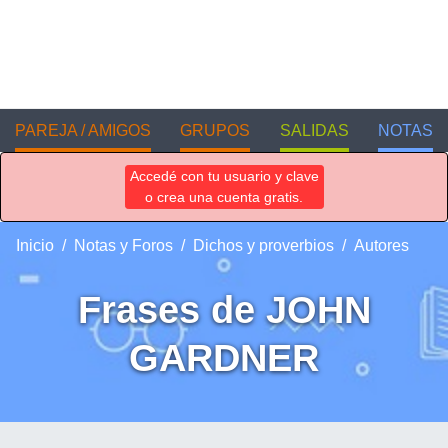
PAREJA / AMIGOS
GRUPOS
SALIDAS
NOTAS
Accedé con tu usuario y clave
o crea una cuenta gratis.
Inicio
Notas y Foros
Dichos y proverbios
Autores
Frases de JOHN
GARDNER