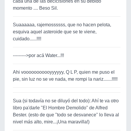
cada una de las decicisiones en su debido
momento .... Beso Sil.
Suaaaaaa, rajemossssss, que no hacen pelota,
esquiva aquel asteroide que se te viene,
cuidado......!!!!
--------->por acá Water...!!!
Ahi vooooooooooyyyyyy, Q L P, quien me puso el
pie, sin luz no se ve nada, me rompi la nariz.......!!!!!
Sua (si todavía no se diluyó del todo): Ahí te va otro
libro pa'darle "El Hombre Demolido" de Alfred
Bester. (esto de que "todo se desvanece" lo lleva al
nivel más alto, mire...¡Una maravilla!)