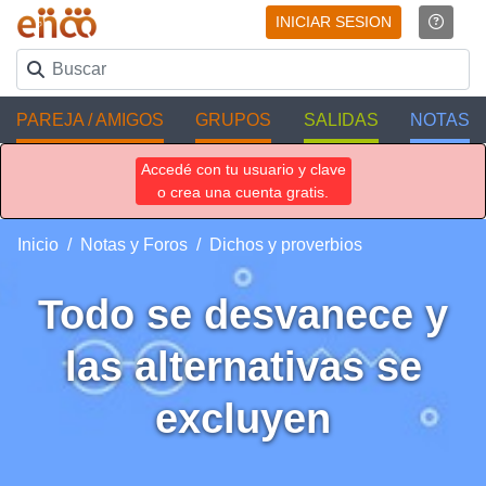
INICIAR SESION
PAREJA / AMIGOS
GRUPOS
SALIDAS
NOTAS
Accedé con tu usuario y clave
o crea una cuenta gratis.
Inicio
Notas y Foros
Dichos y proverbios
Todo se desvanece y
las alternativas se
excluyen