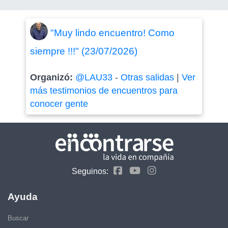
"Muy lindo encuentro! Como
siempre !!!" (23/07/2026)
Organizó:
@LAU33
-
Otras salidas
|
Ver
más testimonios de encuentros para
conocer gente
Seguinos:
Ayuda
Buscar