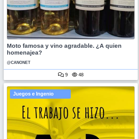
Moto famosa y vino agradable. ¿A quien
homenajea?
@CANONET
9
48
Juegos e Ingenio