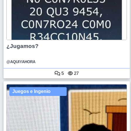
¿Jugamos?
@AQUIYAHORA
5
27
Juegos e Ingenio