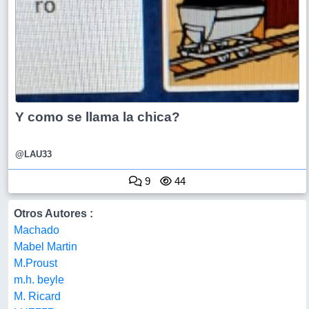
Y como se llama la chica?
@LAU33
9
44
Otros Autores :
Machado
Mabel Martin
M.Proust
m.h. beyle
M. Ricard