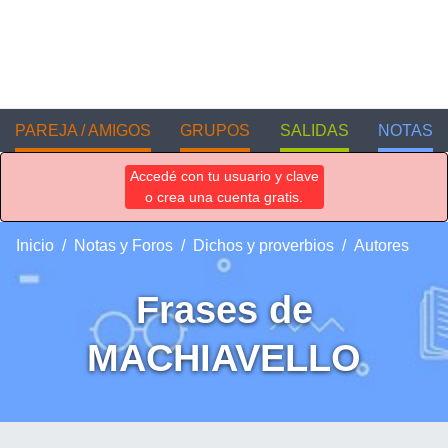
PAREJA / AMIGOS
GRUPOS
SALIDAS
NOTAS
Accedé con tu usuario y clave
o crea una cuenta gratis.
Inicio
Notas y Foros
Dichos y proverbios
Autores
Frases de
MACHIAVELLO