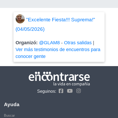
"Excelente Fiesta!!! Suprema!"
(04/05/2026)
Organizó:
@GLAM8
-
Otras salidas
|
Ver más testimonios de encuentros para
conocer gente
Seguinos:
Ayuda
Buscar