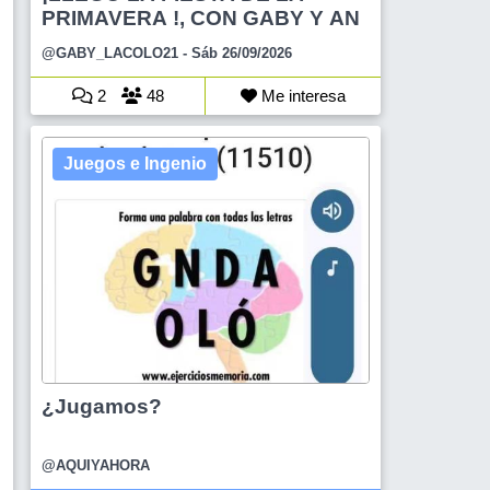
PRIMAVERA !, CON GABY Y AN
@GABY_LACOLO21
- Sáb 26/09/2026
2
48
Me interesa
Juegos e Ingenio
¿Jugamos?
@AQUIYAHORA