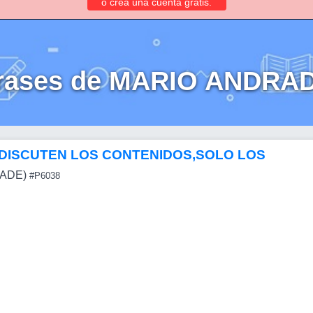
o crea una cuenta gratis.
rases de MARIO ANDRA
DISCUTEN LOS CONTENIDOS,SOLO LOS
ADE)
#P6038