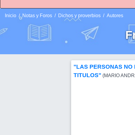
Inicio
Notas y Foros
Dichos y proverbios
Autores
F
"LAS PERSONAS NO 
TITULOS"
(MARIO ANDR