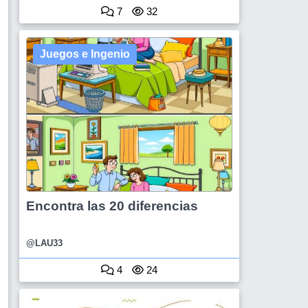
7
32
Juegos e Ingenio
Encontra las 20 diferencias
@LAU33
4
24