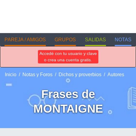
PAREJA / AMIGOS
GRUPOS
SALIDAS
NOTAS
Accedé con tu usuario y clave
o crea una cuenta gratis.
Inicio
Notas y Foros
Dichos y proverbios
Autores
Frases de
MONTAIGNE