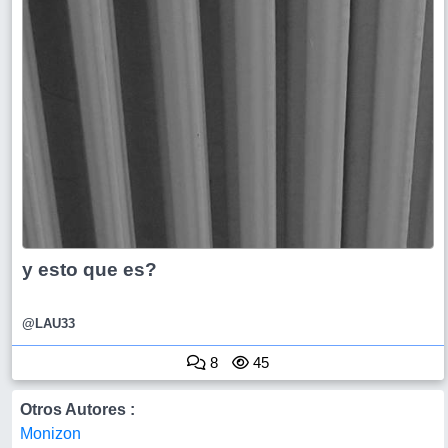
y esto que es?
@LAU33
8
45
Otros Autores :
Monizon