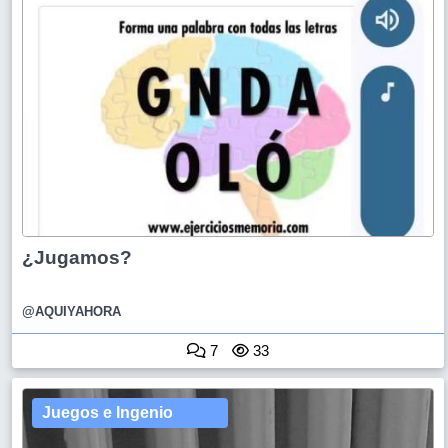
¿Jugamos?
@AQUIYAHORA
7
33
Juegos e Ingenio