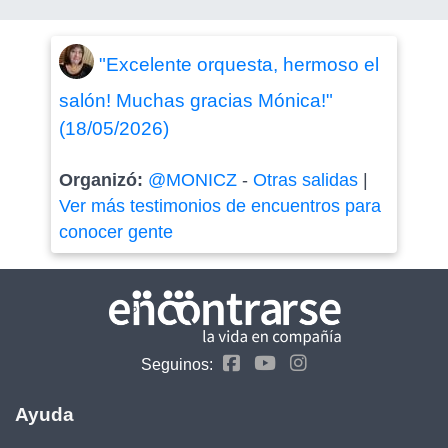
"Excelente orquesta, hermoso el
salón! Muchas gracias Mónica!"
(18/05/2026)
Organizó:
@MONICZ
-
Otras salidas
|
Ver más testimonios de encuentros para
conocer gente
Seguinos:
Ayuda