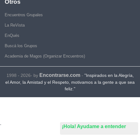
Otros
Encuentros Grupales
La ReVista
EnQués
Buscá los Grupos
Academia de Magos (Organizar Encuentros)
Encontrarse.com
1998 - 2026- by
-
"Inspirados en la Alegría,
el Amor, la Amistad y el Respeto, motivamos a la gente a que sea
feliz."
.
¡Hola! Ayudame a entender