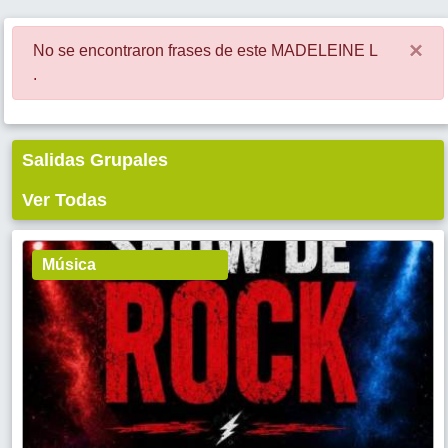
×
No se encontraron frases de este MADELEINE L
.
Salidas Grupales
Ver Todas
Música