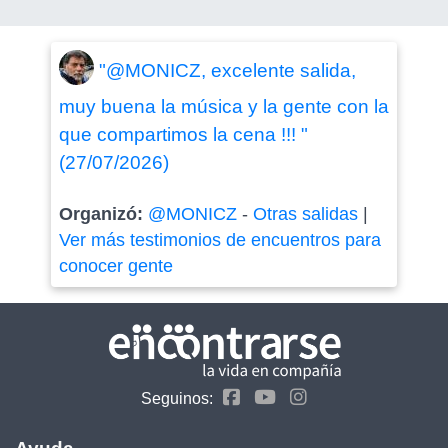
"@MONICZ, excelente salida,
muy buena la música y la gente con la
que compartimos la cena !!! "
(27/07/2026)
Organizó:
@MONICZ
-
Otras salidas
|
Ver más testimonios de encuentros para
conocer gente
Seguinos: