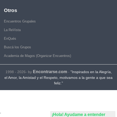
Otros
Encuentros Grupales
La ReVista
EnQués
Buscá los Grupos
Academia de Magos (Organizar Encuentros)
Encontrarse.com
1998 - 2026- by
-
"Inspirados en la Alegría,
el Amor, la Amistad y el Respeto, motivamos a la gente a que sea
feliz."
.
¡Hola! Ayudame a entender