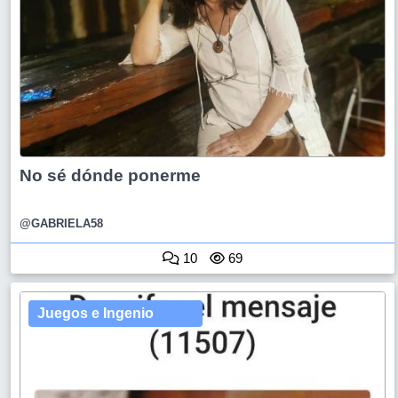
No sé dónde ponerme
@GABRIELA58
10
69
Juegos e Ingenio