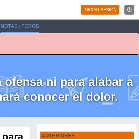
INICIAR SESION
NOTAS / FOROS
a ofensa ni para alabar a
hará conocer el dolor.
i para
ANTERIORES