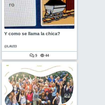
Y como se llama la chica?
@LAU33
9
44