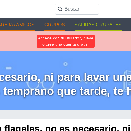
REJA / AMIGOS
GRUPOS
SALIDAS GRUPALES
Accedé con tu usuario y clave
o crea una cuenta gratis.
cesario, ni para lavar un
 temprano que tarde, te 
 flageles, no es necesario, n