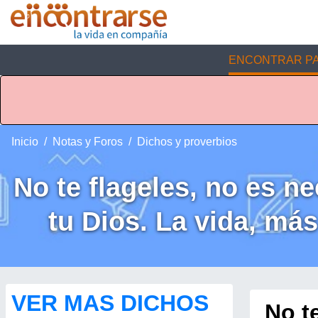
ENCONTRAR PA
Inicio
Notas y Foros
Dichos y proverbios
No te flageles, no es ne
tu Dios. La vida, más
VER MAS DICHOS
No te