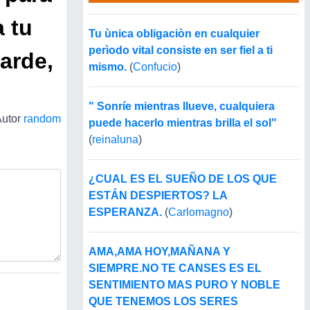
a tu
Tu ùnica obligaciòn en cualquier
perìodo vital consiste en ser fiel a ti
arde,
mismo.
(
Confucio
)
" Sonríe mientras llueve, cualquiera
Autor
random
puede hacerlo mientras brilla el sol"
(
reinaluna
)
¿CUAL ES EL SUEÑO DE LOS QUE
ESTÁN DESPIERTOS? LA
ESPERANZA.
(
Carlomagno
)
AMA,AMA HOY,MAÑANA Y
SIEMPRE.NO TE CANSES ES EL
SENTIMIENTO MAS PURO Y NOBLE
QUE TENEMOS LOS SERES