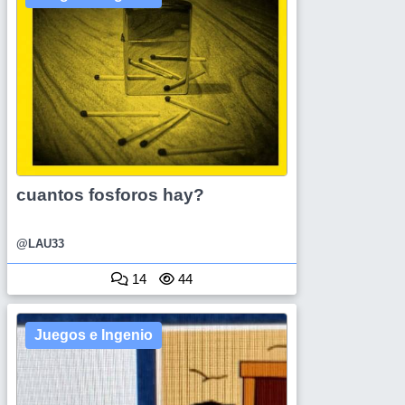
cuantos fosforos hay?
@LAU33
14
44
Juegos e Ingenio