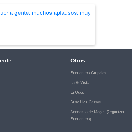
 Mucha gente, muchos aplausos, muy
ente
Otros
Encuentros Grupales
La ReVista
EnQués
Buscá los Grupos
Academia de Magos (Organizar
Encuentros)