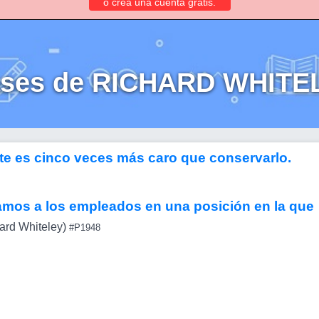
o crea una cuenta gratis.
ases de RICHARD WHITE
te es cinco veces más caro que conservarlo.
amos a los empleados en una posición en la que
ard Whiteley)
#P1948