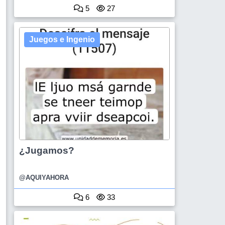
5
27
Juegos e Ingenio
¿Jugamos?
@AQUIYAHORA
6
33