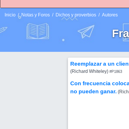
Inicio
Notas y Foros
Dichos y proverbios
Autores
Fr
Reemplazar a un clien
(Richard Whiteley)
#P1863
Con frecuencia coloc
no pueden ganar.
(Rich