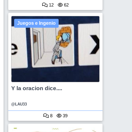
12
62
Juegos e Ingenio
Y la oracion dice....
@LAU33
8
39