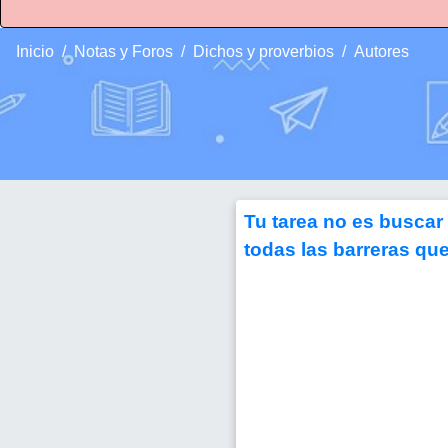
Inicio
Notas y Foros
Dichos y proverbios
Autores
Tu tarea no es buscar 
todas las barreras que