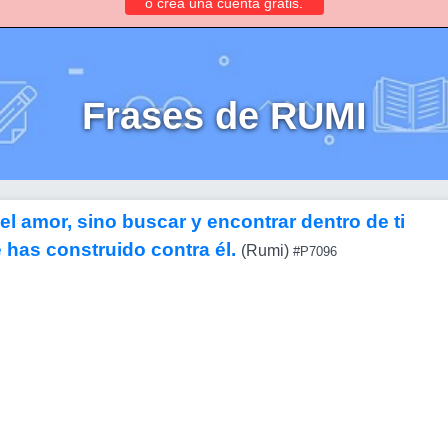
o crea una cuenta gratis.
Frases de RUMI
el amor, sino buscar y encontrar dentro de ti
 has construido contra él.
(Rumi)
#P7096