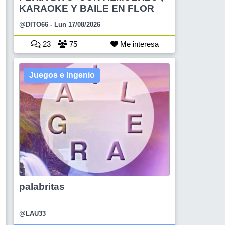
KARAOKE Y BAILE EN FLOR
@DITO66
- Lun 17/08/2026
23
75
Me interesa
Juegos e Ingenio
palabritas
@LAU33