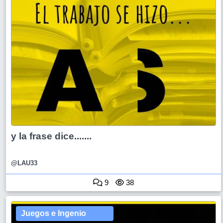
y la frase dice.......
@LAU33
9
38
Juegos e Ingenio