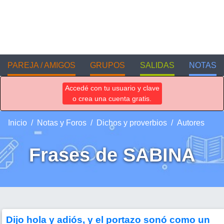
PAREJA / AMIGOS
GRUPOS
SALIDAS
NOTAS
Accedé con tu usuario y clave
o crea una cuenta gratis.
Inicio
Notas y Foros
Dichos y proverbios
Autores
Frases de SABINA
Dijo hola y adiós, y el portazo sonó como un