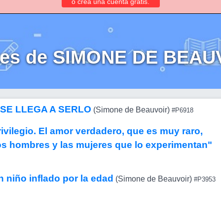
o crea una cuenta gratis.
ses de SIMONE DE BEAU
 SE LLEGA A SERLO
(Simone de Beauvoir)
#P6918
ivilegio. El amor verdadero, que es muy raro,
los hombres y las mujeres que lo experimentan"
 niño inflado por la edad
(Simone de Beauvoir)
#P3953