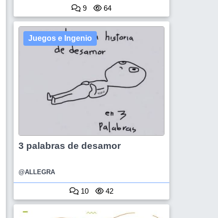
9
64
Juegos e Ingenio
3 palabras de desamor
@ALLEGRA
10
42