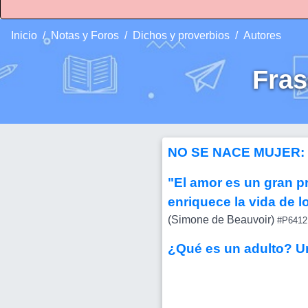
Inicio
Notas y Foros
Dichos y proverbios
Autores
Fra
NO SE NACE MUJER:
"El amor es un gran pr
enriquece la vida de 
(Simone de Beauvoir)
#P6412
¿Qué es un adulto? Un