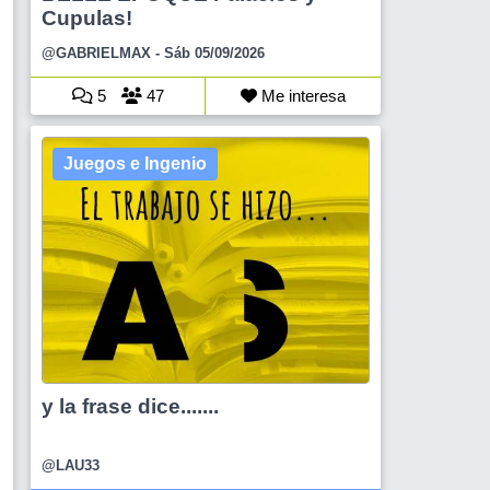
Cupulas!
@GABRIELMAX
- Sáb 05/09/2026
5
47
Me interesa
Juegos e Ingenio
y la frase dice.......
@LAU33