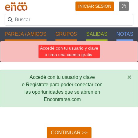
INICIAR SESION
PAREJA / AMIGOS
GRUPOS
SALIDAS
NOTAS
Accedé con tu usuario y clave
o crea una cuenta gratis.
×
Accedé con tu usuario y clave
o Registrate para poder conectar con
las oportunidades que se abren en
Encontrarse.com
CONTINUAR >>