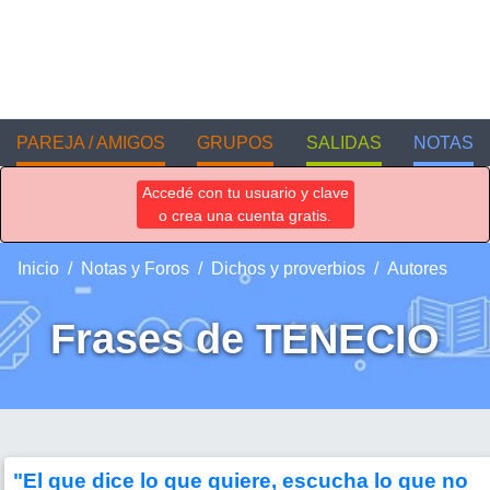
PAREJA / AMIGOS
GRUPOS
SALIDAS
NOTAS
Accedé con tu usuario y clave
o crea una cuenta gratis.
Inicio
Notas y Foros
Dichos y proverbios
Autores
Frases de TENECIO
"El que dice lo que quiere, escucha lo que no