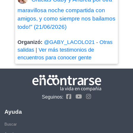
maravillosa noche compartida con
amigos, y como siempre nos bailamos
todo!" (21/06/2026)
Organizó:
@GABY_LACOLO21
-
Otras
salidas
|
Ver más testimonios de
encuentros para conocer gente
Seguinos:
Ayuda
Buscar