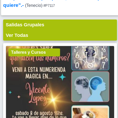
quiere".-
(Tenecio)
#P7117
Salidas Grupales
Ver Todas
Talleres y Cursos