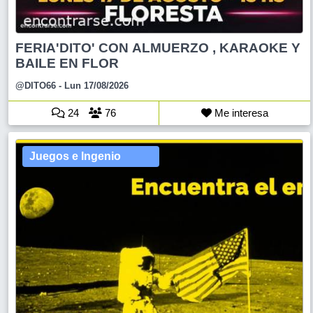
FERIA'DITO' CON ALMUERZO , KARAOKE Y
BAILE EN FLOR
@DITO66
- Lun 17/08/2026
24
76
Me interesa
Juegos e Ingenio