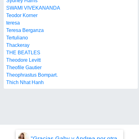
Sydney Harris
SWAMI VIVEKANANDA
Teodor Korner
teresa
Teresa Berganza
Tertuliano
Thackeray
THE BEATLES
Theodore Levitt
Theofile Gautier
Theophrastus Bompart.
Thich Nhat Hanh
"Gracias Gaby y Andrea por otra