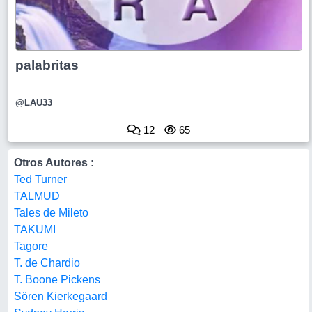
palabritas
@LAU33
12
65
Otros Autores :
Ted Turner
TALMUD
Tales de Mileto
TAKUMI
Tagore
T. de Chardio
T. Boone Pickens
Sören Kierkegaard