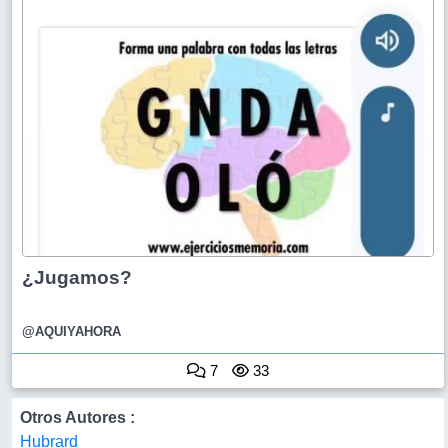
¿Jugamos?
@AQUIYAHORA
7
33
Otros Autores :
Hubrard