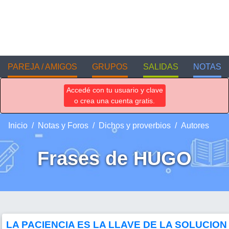
PAREJA / AMIGOS
GRUPOS
SALIDAS
NOTAS
Accedé con tu usuario y clave
o crea una cuenta gratis.
Inicio
Notas y Foros
Dichos y proverbios
Autores
Frases de HUGO
LA PACIENCIA ES LA LLAVE DE LA SOLUCION