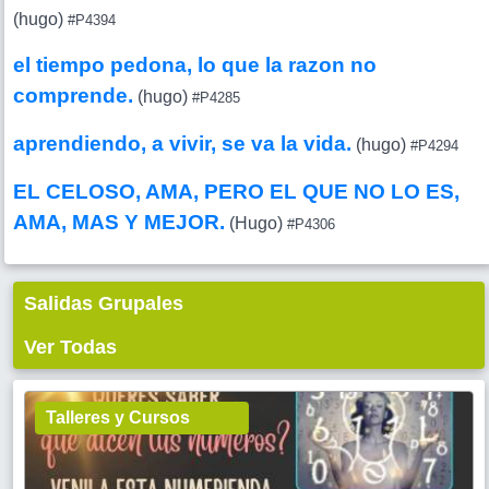
(hugo)
#P4394
el tiempo pedona, lo que la razon no
comprende.
(hugo)
#P4285
aprendiendo, a vivir, se va la vida.
(hugo)
#P4294
EL CELOSO, AMA, PERO EL QUE NO LO ES,
AMA, MAS Y MEJOR.
(Hugo)
#P4306
Salidas Grupales
Ver Todas
Talleres y Cursos