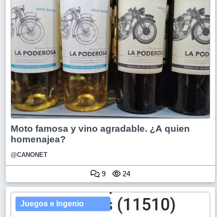
Moto famosa y vino agradable. ¿A quien
homenajea?
@CANONET
9
24
Juegos e Ingenio