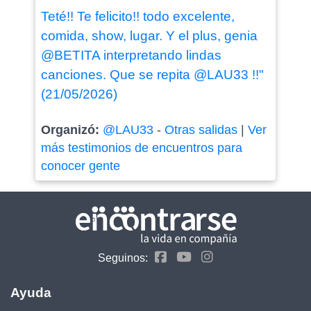
Teté!! Te felicito!! todo excelente,
comida, show, lugar. Y el plus, genia
@BETITA interpretando lindas
canciones. Que se repita @LAU33 !!"
(21/05/2026)
Organizó:
@LAU33
-
Otras salidas
|
Ver
más testimonios de encuentros para
conocer gente
Seguinos:
Ayuda