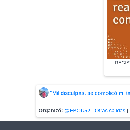
REGIST
"Mil disculpas, se complicó mi t
Organizó:
@EBOU52
-
Otras salidas
|