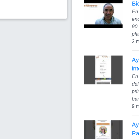
Bi
En 
enc
90 
pla
2 
Ay
in
En 
del
pri
bar
9 
Ay
Pa