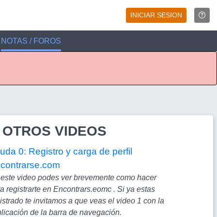
INICIAR SESION
NOTAS / FOROS
OTROS VIDEOS
uda 0: Registro y carga de perfil
contrarse.com
 este video podes ver brevemente como hacer
a registrarte en Encontrars.eomc . Si ya estas
istrado te invitamos a que veas el video 1 con la
licación de la barra de navegación.