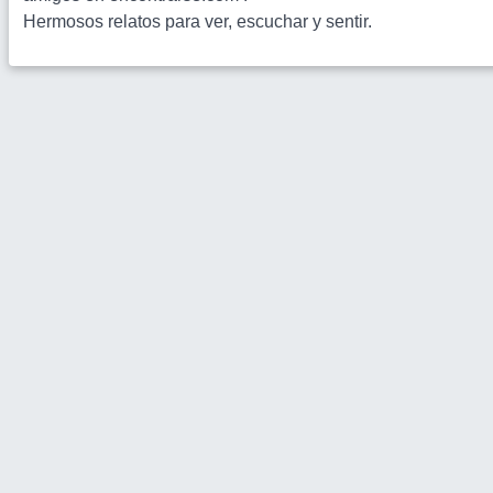
Hermosos relatos para ver, escuchar y sentir.