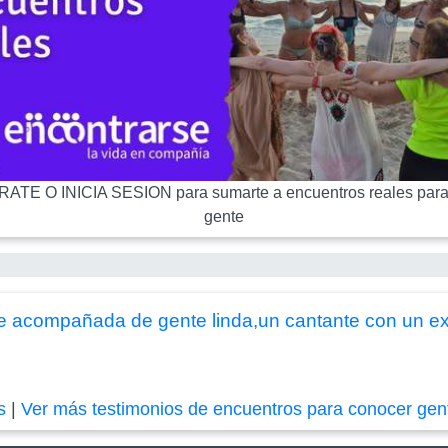
ATE O INICIA SESION para sumarte a encuentros reales para
gente
e acompañada de gente linda,un cantante con un ex
s
|
Ver más testimonios de encuentros para conocer gen