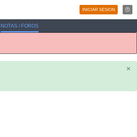
INICIAR SESION
NOTAS / FOROS
×