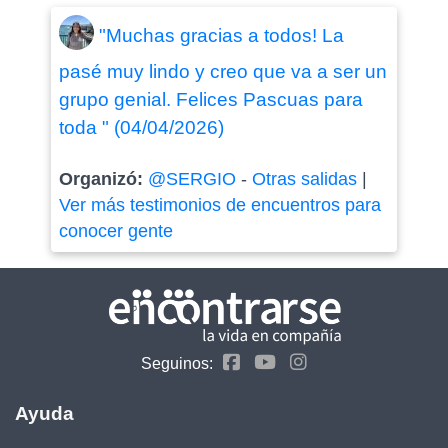
"Muchas gracias a todos! La
pasé muy lindo y creo que va a ser un
grupo genial. Felices Pascuas para
toda " (04/04/2026)
Organizó:
@SERGIO
-
Otras salidas
|
Ver más testimonios de encuentros para
conocer gente
Seguinos:
Ayuda