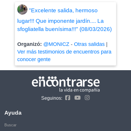
"Excelente salida, hermoso
lugar!!! Que imponente jardín.... La
sfogliatella buenísima!!!" (08/03/2026)
Organizó:
@MONICZ
-
Otras salidas
|
Ver más testimonios de encuentros para
conocer gente
Seguinos:
Ayuda
Buscar