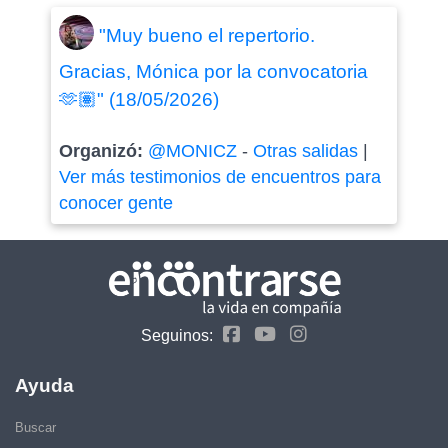
"Muy bueno el repertorio.
Gracias, Mónica por la convocatoria
🫶🏽" (18/05/2026)
Organizó:
@MONICZ
-
Otras salidas
|
Ver más testimonios de encuentros para
conocer gente
Seguinos:
Ayuda
Buscar