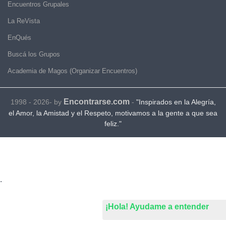
Encuentros Grupales
La ReVista
EnQués
Buscá los Grupos
Academia de Magos (Organizar Encuentros)
Encontrarse.com
1998 - 2026- by
-
"Inspirados en la Alegría,
el Amor, la Amistad y el Respeto, motivamos a la gente a que sea
feliz."
.
¡Hola! Ayudame a entender