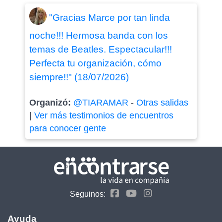
"Gracias Marce por tan linda
noche!!! Hermosa banda con los
temas de Beatles. Espectacular!!!
Perfecta tu organización, cómo
siempre!!" (18/07/2026)
Organizó:
@TIARAMAR
-
Otras salidas
|
Ver más testimonios de encuentros
para conocer gente
Seguinos:
Ayuda