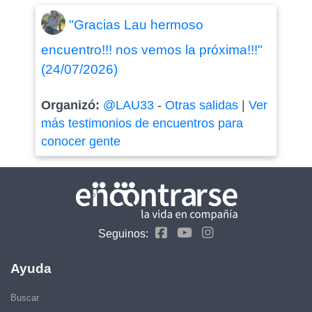
"Gracias Lau hermoso
encuentro!!! nos vemos la próxima!!!"
(24/07/2026)
Organizó:
@LAU33
-
Otras salidas
|
Ver
más testimonios de encuentros para
conocer gente
Seguinos:
Ayuda
Buscar