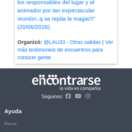
los responsables del lugar y al
animador por tan espectacular
reunión..q se repita la magia!!!"
(20/06/2026)
Organizó:
@LAU33
-
Otras salidas
|
Ver
más testimonios de encuentros para
conocer gente
Seguinos:
Ayuda
Buscar