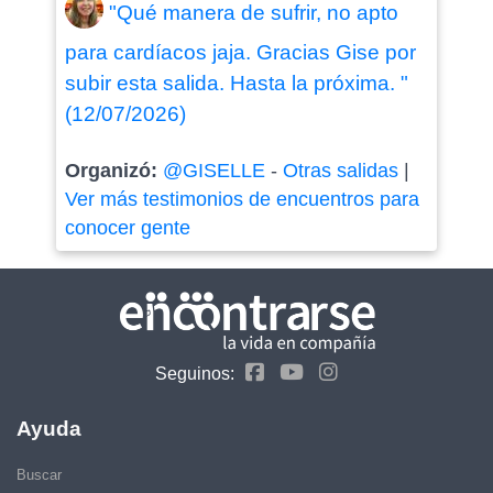
"Qué manera de sufrir, no apto
para cardíacos jaja. Gracias Gise por
subir esta salida. Hasta la próxima. "
(12/07/2026)
Organizó:
@GISELLE
-
Otras salidas
|
Ver más testimonios de encuentros para
conocer gente
Seguinos:
Ayuda
Buscar