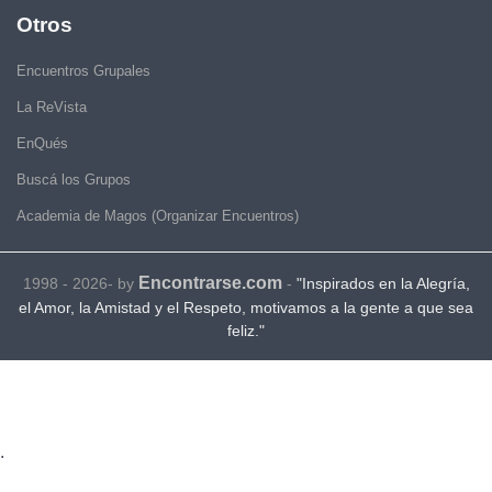
Otros
Encuentros Grupales
La ReVista
EnQués
Buscá los Grupos
Academia de Magos (Organizar Encuentros)
Encontrarse.com
1998 - 2026- by
-
"Inspirados en la Alegría,
el Amor, la Amistad y el Respeto, motivamos a la gente a que sea
feliz."
.