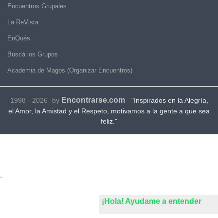
Encuentros Grupales
La ReVista
EnQués
Buscá los Grupos
Academia de Magos (Organizar Encuentros)
Encontrarse.com
1998 - 2026- by
-
"Inspirados en la Alegría,
el Amor, la Amistad y el Respeto, motivamos a la gente a que sea
feliz."
.
¡Hola! Ayudame a entender