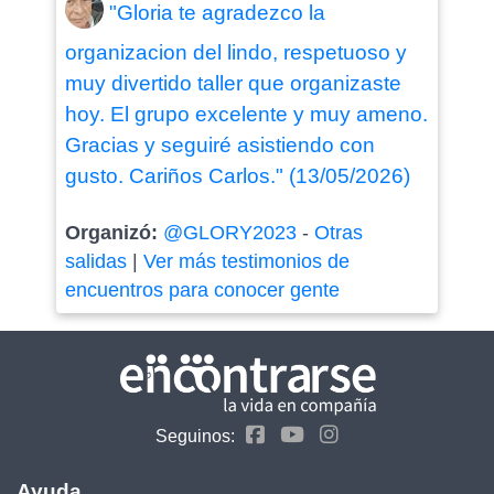
"Gloria te agradezco la
organizacion del lindo, respetuoso y
muy divertido taller que organizaste
hoy. El grupo excelente y muy ameno.
Gracias y seguiré asistiendo con
gusto. Cariños Carlos." (13/05/2026)
Organizó:
@GLORY2023
-
Otras
salidas
|
Ver más testimonios de
encuentros para conocer gente
Seguinos:
Ayuda