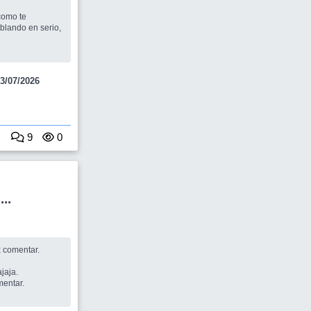
iez.
3/07/2026
9
0
..
ias x comentar.
jajajaja.
 comentar.