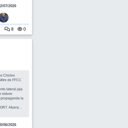
2/07/2026
8
0
 Mitre de FFCC
nsamiento lateral jaja
propaganda la
igrosos al
0/06/2026