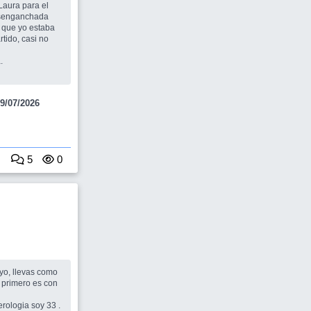
desenganchada
tido, casi no
na.
9/07/2026
5
0
io primero es con