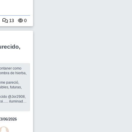
13
0
urecido,
Montaner como
fombra de hierba,
ibles, futuras,
...... iluminado,
recer solo se
3/06/2026