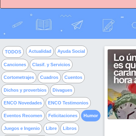
Actualidad
Ayuda Social
TODOS
Canciones
Clasif. y Servicios
Cortometrajes
Cuadros
Cuentos
Dichos y proverbios
Divagues
ENCO Novedades
ENCO Testimonios
Eventos Recomen
Felicitaciones
Humor
Juegos e Ingenio
Libre
Libros