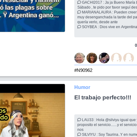
GACHI2017 : Ja ja Bueno María Laura para el
Sábado , te pido por favor seguí 
MARIANALAURA : Pueden creer que yo estaba
muy desenganchada la tarde del par
quería verlo, desde ante
SOYBEA : Dios vive en Argenti
0
#N90962
Humor
El trabajo perfecto!!!
LAU33 : Hola @silviyu igual que yo, llevas como
proposito el servicio.......y el servic
nos
SILVIYU : Soy Taurina..Y en numerologia soy 33 .