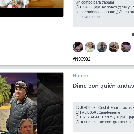
Un combo para trabajar
LAU33 : jaja, no sabes @silviyu como te
comprendooooooooooo ;) Ahora hablando en serio,
a los tauritos no
SILVIYU : Soy tauro. Y si me traes café con
pastelito, yo tambien te pongo un d
0
#N90932
Humor
Dime con quién andas.
JOR2908 : Cristal, Fabi, grac
FABI5056 : Simplemente
CRISTAL44 : Cortito y al pie... 
JOR2908 : Ricardo, gracias x