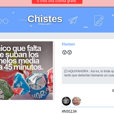
o crea una cuenta gratis.
Chistes
Humor
😗😗
AQUIYAHORA : Así es, lo triste que los achicaron
tanto que deberían llamarse un cua
0
#N91134