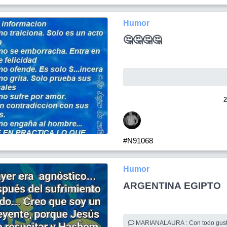
Humor
🤔🤔🤔🤔
2
#N91068
Humor
ARGENTINA EGIPTO
MARIANALAURA : Con todo g