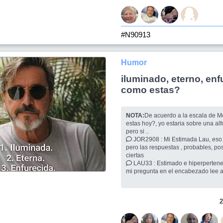
#N90913
Humor
iluminado, eterno, enf
como estas?
NOTA:
De acuerdo a la escala de 
estas hoy?, yo estaria sobre una al
pero si ..
JOR2908 : Mi Estimada Lau, eso me pareció,
pero las respuestas , probables, pos
ciertas
LAU33 : Estimado e hiperpertenecido @Jor2908,
mi pregunta en el encabezado lee asi
ete
JOR2908 : Lau, tu pregunta parece no distinguir
sexos, pero el amigo Ricardito al pa
2
dirige al g&
ALLEGRA : Yo creo que un poco enfurecida y un
poco ilumninada, jaja