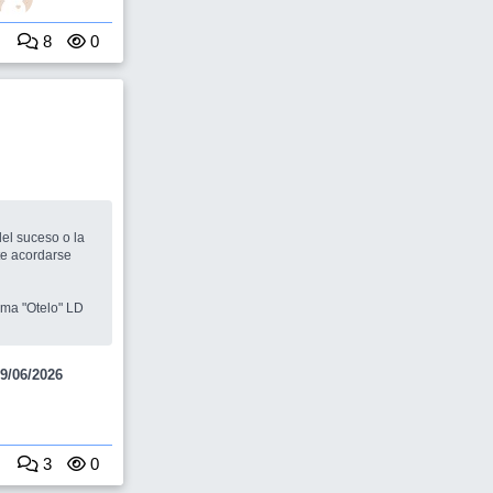
8
0
te acordarse
LUDAVITO : Claro! Y el mío se llama "Otelo" LD
9/06/2026
3
0