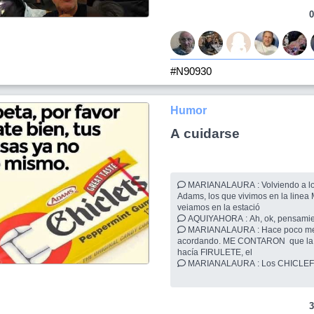
0
#N90930
Humor
A cuidarse
MARIANALAURA : Volviendo a los Chicles
Adams, los que vivimos en la linea
veiamos en la estació
AQUIYAHORA : Ah, ok, pe
MARIANALAURA : Hace poco me estuve
acordando. ME CONTARON que la 
hacía FIRULETE, el
MARIANALAURA : Los CHICLEFORT. Afuera
eran como de vidrio, hasta diría, pel
morderlos, un caramelo
3