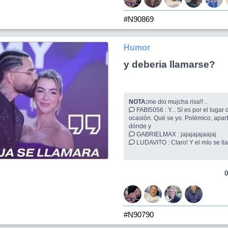
#N90869
Humor
y deberia llamarse?
NOTA:
me dio mujcha risa!! ..
FABI5056 : Y... Sí es por el lugar del suceso o la
ocasión. Qué se yo. Polémico, apar
dónde y
GABRIELMAX : jajajajajaajaj
0
#N90790