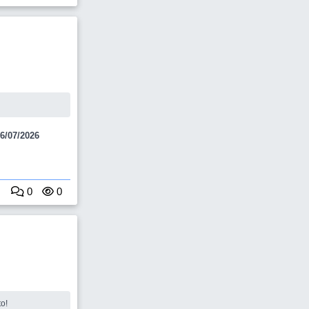
6/07/2026
0
0
usto!