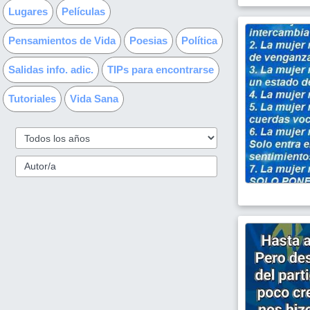
Lugares
Películas
Pensamientos de Vida
Poesias
Política
Salidas info. adic.
TIPs para encontrarse
Tutoriales
Vida Sana