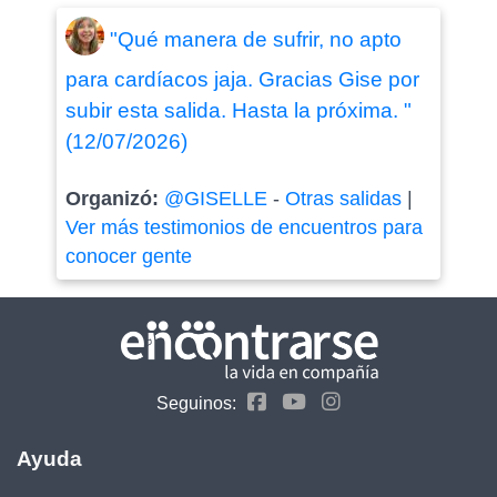
"Qué manera de sufrir, no apto
para cardíacos jaja. Gracias Gise por
subir esta salida. Hasta la próxima. "
(12/07/2026)
Organizó:
@GISELLE
-
Otras salidas
|
Ver más testimonios de encuentros para
conocer gente
Seguinos:
Ayuda