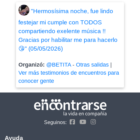
"Hermosísima noche, fue lindo
festejar mi cumple con TODOS
compartiendo exelente música !!
Gracias por habilitar me para hacerlo
😘" (05/05/2026)
Organizó:
@BETITA
-
Otras salidas
|
Ver más testimonios de encuentros para
conocer gente
Seguinos:
Ayuda