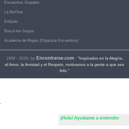
Encuentros Grupales
La ReVista
EnQués
Buscá los Grupos
Academia de Magos (Organizar Encuentros)
Encontrarse.com
1998 - 2026- by
-
"Inspirados en la Alegría,
el Amor, la Amistad y el Respeto, motivamos a la gente a que sea
feliz."
.
¡Hola! Ayudame a entender