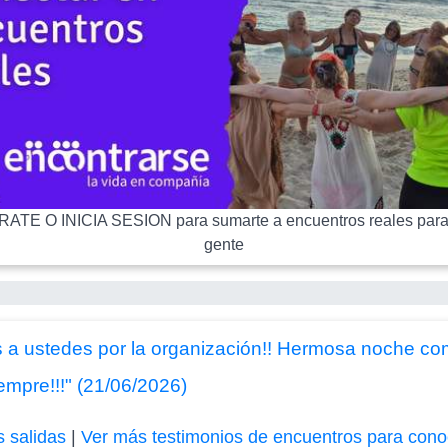
ATE O INICIA SESION para sumarte a encuentros reales para
gente
 a ustedes por la organización!! Hermosa noche co
mpre!!!" (21/06/2026)
s salidas
|
Ver más testimonios de encuentros para cono