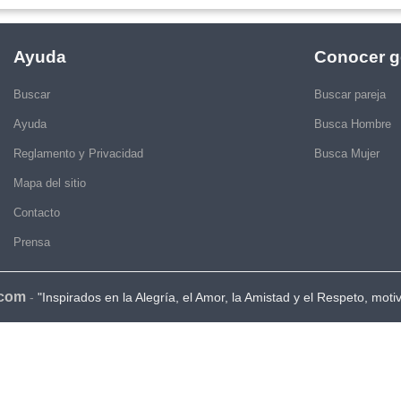
Ayuda
Conocer g
Buscar
Buscar pareja
Ayuda
Busca Hombre
Reglamento y Privacidad
Busca Mujer
Mapa del sitio
Contacto
Prensa
.com
-
"Inspirados en la Alegría, el Amor, la Amistad y el Respeto, moti