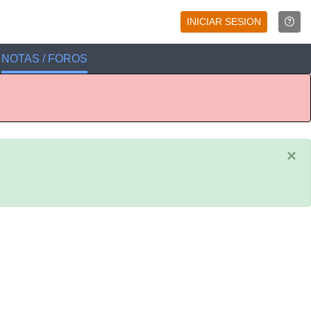
INICIAR SESION
NOTAS / FOROS
×