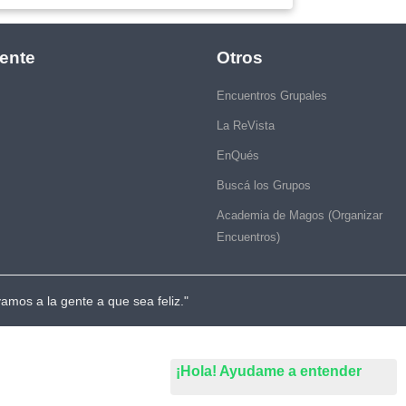
ente
Otros
Encuentros Grupales
La ReVista
EnQués
Buscá los Grupos
Academia de Magos (Organizar
Encuentros)
vamos a la gente a que sea feliz."
¡Hola! Ayudame a entender