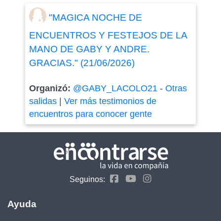
"MAGICA NOCHE DE
ENCUENTROS Y FESTEJOS DE LA
MANO DE GABY Y ANDRE.
GRACIAS." (21/06/2026)
Organizó:
@GABY_LACOLO21
-
Otras
salidas
|
Ver más testimonios de
encuentros para conocer gente
Seguinos:
Ayuda