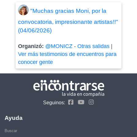
"Muchas gracias Moni, por la
convocatoria, impresionante artistas!!"
(04/06/2026)
Organizó:
@MONICZ
-
Otras salidas
|
Ver más testimonios de encuentros para
conocer gente
Seguinos:
Ayuda
Buscar