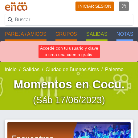
INICIAR SESION
PAREJA / AMIGOS
GRUPOS
SALIDAS
NOTAS
Accedé con tu usuario y clave
o crea una cuenta gratis.
Inicio
Salidas
Ciudad de Buenos Aires
Palermo
Momentos en Cocu.
(Sáb 17/06/2023)