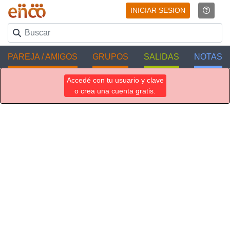
INICIAR SESION
PAREJA / AMIGOS
GRUPOS
SALIDAS
NOTAS
Accedé con tu usuario y clave
o crea una cuenta gratis.