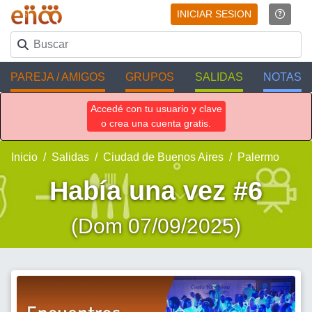
INICIAR SESION
PAREJA / AMIGOS
GRUPOS
SALIDAS
NOTAS
Accedé con tu usuario y clave
o crea una cuenta gratis.
Inicio
Salidas
Ciudad de Buenos Aires
Palermo
Había una vez #6
(Dom 07/09/2025)