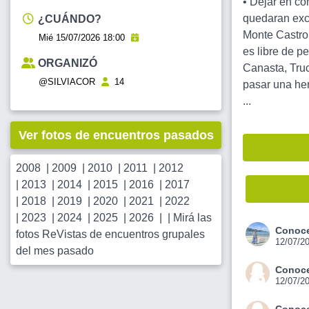
• Dejar en co
quedaran exc
¿CUÁNDO?
Monte Castro
Mié 15/07/2026 18:00
es libre de p
ORGANIZÓ
Canasta, Truc
@SILVIACOR
14
pasar una he
...
Ver fotos de encuentros pasados
2008
|
2009
|
2010
|
2011
|
2012
|
2013
|
2014
|
2015
|
2016
|
2017
|
2018
|
2019
|
2020
|
2021
|
2022
|
2023
|
2024
|
2025
|
2026
| |
Mirá las
Conoce
fotos ReVistas de encuentros grupales
12/07/2
del mes pasado
Conoce
12/07/2