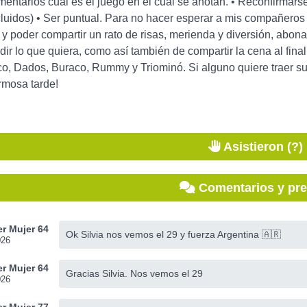
mentarios cual es el juego en el cual se anotan. • Reconfirmarse
luidos) • Ser puntual. Para no hacer esperar a mis compañeros
 y poder compartir un rato de risas, merienda y diversión, ab
edir lo que quiera, como así también de compartir la cena al fina
o, Dados, Buraco, Rummy y Triominó. Si alguno quiere traer su
rmosa tarde!
Asistieron (?)
Comentarios y pr
r Mujer 64
Ok Silvia nos vemos el 29 y fuerza Argentina 🇦🇷
026
r Mujer 64
Gracias Silvia. Nos vemos el 29
026