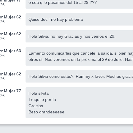
r Mujer 77
o sea q lo pasamos del 15 al 29 ???
026
r Mujer 62
Quise decir no hay problema
026
r Mujer 62
Hola Silvia, no hay Gracias y nos vemos el 29.
026
r Mujer 63
Lamento comunicarles que cancelé la salida, si bien ha
026
otros sí. Nos veremos en la próxima el 29 de Julio. Ha
r Mujer 62
Hola Silvia como estás?. Rummy x favor. Muchas graci
026
r Mujer 77
Hola silvita
026
Truquito por fa
Gracias
Beso grandeeeeee