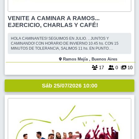
VENITE A CAMINAR A RAMOS...
EJERCICIO, CHARLAS Y CAFÉ!
HOLA CAMINANTES! SEGUIMOS EN JULIO. .. JUNTOS Y
CAMINANDO! CON HORARIO DE INVIERNO 10.45 hs. CON 15
MINUTOS DE TOLERANCIA, SALIMOS 11 hs. EN PUNTO.
INICIAMOS CON LA CAMINATA, LUEGO VAMOS AL CAFE. ESTA ES
UNA CAMINATA DE 7 KM. PARA REUNIRNOS UNA VEZ MAS. CADA
Ramos Mejía , Buenos Aires
UNO CAMINA A SU PASO, A SU TIEMPO, Y PUEDE DESCANSAR Y
17
0
10
HACER MENOS KM. Y DESPUES DE LA CAM
Sáb 25/07/2026 10:00