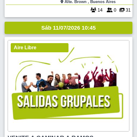
Macías, Piso 1, Adrogué. No se suspende por lluvia. EL FARO nos
Alte. Brown , Buenos Aires
sigue recibien
14
0
31
Sáb 11/07/2026 10:45
Aire Libre