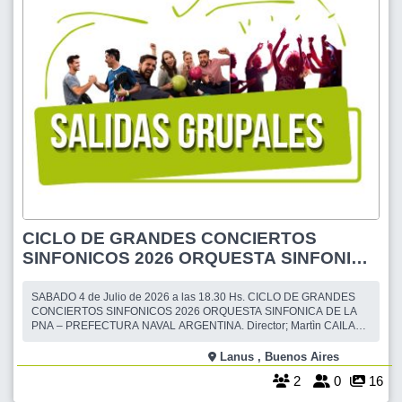
CICLO DE GRANDES CONCIERTOS
SINFONICOS 2026 ORQUESTA SINFONICA
DE LA PNA – PREFECTURA NAVAL
ARGENTINA. Director; Martìn CAILA
SABADO 4 de Julio de 2026 a las 18.30 Hs. CICLO DE GRANDES
CONCIERTOS SINFONICOS 2026 ORQUESTA SINFONICA DE LA
Nuevamente desde el her
PNA – PREFECTURA NAVAL ARGENTINA. Director; Martìn CAILA
Nuevamente desde el hermoso salón de la CAMARA de COMERCIO
e INDUSTRIA de LANUS, Edificio Gral. Bartolomé Mitre. Calle 9 de
Lanus , Buenos Aires
Julio 1535, Lanús (E), a las 18.30. (Atenci
2
0
16