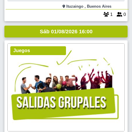
Punto de encuentro en calle Martin Fierro y De Los Reseros Parque
Leloir,Vlla Udaondo,a las !5.30hs. Luego podemos ir a tomar un café
Ituzaingo , Buenos Aires
y charlar en algun
1
0
Sáb 01/08/2026 16:00
Juegos