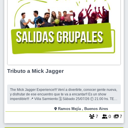
Tributo a Mick Jagger
The Mick Jagger Experience!!! Vení a divertirte, conocer gente nueva,
y disfrutar de ese encuentro que te va a encantar!! Es un show
imperdible!!! 📍 Villa Sarmiento 🗓 Sábado 25/07/26 🕗 21:00 hs. TE
PIDO POR FAVOR QUE LEAS ATENTAMENTE LAS CONDICIONES
DE ESTA SALIDA , QUE A CONTINUACIÓN SE DETALLAN, PARA
Ramos Mejía , Buenos Aires
EVITAR MALOS ENTENDID
7
0
7