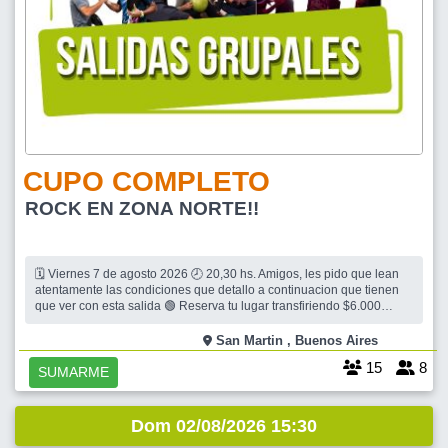
CUPO COMPLETO
ROCK EN ZONA NORTE!!
🗓 Viernes 7 de agosto 2026 🕗 20,30 hs. Amigos, les pido que lean
atentamente las condiciones que detallo a continuacion que tienen
que ver con esta salida 🟢 Reserva tu lugar transfiriendo $6.000
(enviame siempre el comprobante por favor) 🟢 Contacto al wsp
publicado. 🟢 El estar confirmado no garantiza cupo. 🟢 Cada uno
San Martin , Buenos Aires
abona
15
8
SUMARME
Dom 02/08/2026 15:30