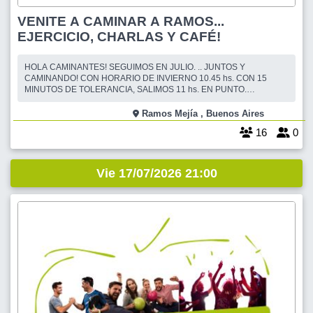
VENITE A CAMINAR A RAMOS...
EJERCICIO, CHARLAS Y CAFÉ!
HOLA CAMINANTES! SEGUIMOS EN JULIO. .. JUNTOS Y
CAMINANDO! CON HORARIO DE INVIERNO 10.45 hs. CON 15
MINUTOS DE TOLERANCIA, SALIMOS 11 hs. EN PUNTO.
INICIAMOS CON LA CAMINATA, LUEGO VAMOS AL CAFE. ESTA ES
UNA CAMINATA DE 7 KM. PARA REUNIRNOS UNA VEZ MAS. CADA
Ramos Mejía , Buenos Aires
UNO CAMINA A SU PASO, A SU TIEMPO, Y PUEDE DESCANSAR Y
16
0
HACER MENOS KM. Y DESPUES DE LA CAM
Vie 17/07/2026 21:00