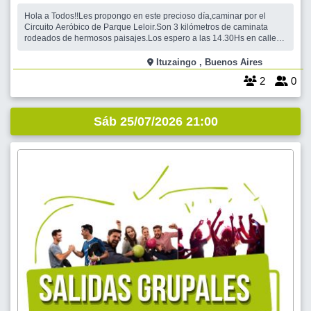
Hola a Todos!!Les propongo en este precioso día,caminar por el
Circuito Aeróbico de Parque Leloir.Son 3 kilómetros de caminata
rodeados de hermosos paisajes.Los espero a las 14.30Hs en calle
Martin Fierro y De los Reseros.Parque Leloir Ituzaingo. Luego,el que
guste podemos ir a tomar algo en algún bar lindo de la zona.
Ituzaingo , Buenos Aires
2
0
Sáb 25/07/2026 21:00