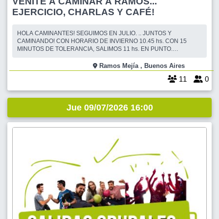
VENITE A CAMINAR A RAMOS...
EJERCICIO, CHARLAS Y CAFÉ!
HOLA CAMINANTES! SEGUIMOS EN JULIO. .. JUNTOS Y
CAMINANDO! CON HORARIO DE INVIERNO 10.45 hs. CON 15
MINUTOS DE TOLERANCIA, SALIMOS 11 hs. EN PUNTO.
INICIAMOS CON LA CAMINATA, LUEGO VAMOS AL CAFE. ESTA ES
UNA CAMINATA DE 7 KM. PARA REUNIRNOS UNA VEZ MAS. CADA
Ramos Mejía , Buenos Aires
UNO CAMINA A SU PASO, A SU TIEMPO, Y PUEDE DESCANSAR Y
11
0
HACER MENOS KM. Y DESPUES DE LA CA
Jue 09/07/2026 16:00