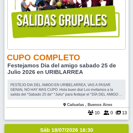
CUPO COMPLETO
Festejamos Dia del amigo sabado 25 de
Julio 2026 en URIBLARREA
FESTEJO DIA DEL AMIGO EN URIBELARREA, VAS A PASAR
GENIAL NO HAY MAS CUPO. Hola buen dia! Los invitamos a la
salida del *Sabado 25 de* *Julio* para festejar el *DÍA DEL AMIGO .
Iremos a almorzar a el mejor Restaurant de URIBELARREA* *LA
PRESUMIDA* Transporte incluido. Refrigerio a bordo por la mañana.
Cañuelas , Buenos Aires
*Entrada* : Empanada de Carne Cort
10
0
13
Sáb 18/07/2026 16:30