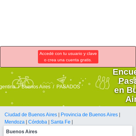
Accedé con tu usuario y clave
o crea una cuenta gratis.
Encue
Pas
gentina
Buenos Aires
PASADOS
en B
Ai
Ciudad de Buenos Aires
|
Provincia de Buenos Aires
|
Mendoza
|
Córdoba
|
Santa Fe
|
Buenos Aires