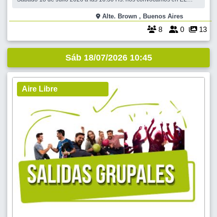
FARO, Pizzería, Restó, Bar, sito en Esteban Adrogué 1187 esq.
Macías, Piso 1, Adrogué. No se suspende por lluvia. EL FARO nos
Alte. Brown , Buenos Aires
sigue recibiendo y anticipando
8
0
13
Sáb 18/07/2026 10:45
Aire Libre