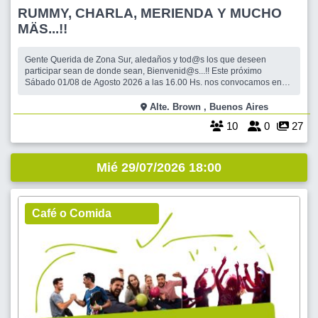
RUMMY, CHARLA, MERIENDA Y MUCHO
MÄS...!!
Gente Querida de Zona Sur, aledaños y tod@s los que deseen
participar sean de donde sean, Bienvenid@s...!! Este próximo
Sábado 01/08 de Agosto 2026 a las 16.00 Hs. nos convocamos en
EL FARO, Pizzería, Restó, Bar, sito en Esteban Adrogué 1187 esq.
Macías, Piso 1, Adrogué. No se suspende por lluvia. EL FARO nos
Alte. Brown , Buenos Aires
sigue recibiendo y anticip
10
0
27
Mié 29/07/2026 18:00
Café o Comida