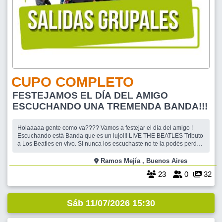
CUPO COMPLETO
FESTEJAMOS EL DÍA DEL AMIGO
ESCUCHANDO UNA TREMENDA BANDA!!!
Holaaaaa gente como va???? Vamos a festejar el día del amigo !
Escuchando está Banda que es un lujo!!! LIVE THE BEATLES Tributo
a Los Beatles en vivo. Si nunca los escuchaste no te la podés perder!
Y si ya los conoces seguramente quieras volver a escucharlos!!! 📍
Ramos Mejia 🗓 Viernes 17/07/26 🕗 21 hs TE PIDO POR FAVO
Ramos Mejía , Buenos Aires
23
0
32
Sáb 11/07/2026 15:30