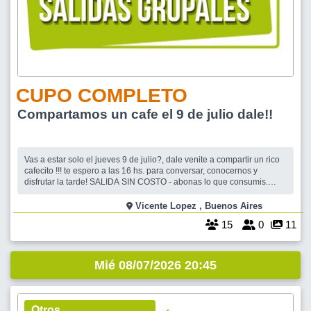
CUPO COMPLETO
Compartamos un cafe el 9 de julio dale!!
Vas a estar solo el jueves 9 de julio?, dale venite a compartir un rico
cafecito !!! te espero a las 16 hs. para conversar, conocernos y
disfrutar la tarde! SALIDA SIN COSTO - abonas lo que consumis.
Colectivos : 19 - 21 - 59 - 60 -152 - 161 - 168 - 203 - Esta cerca el
ramal Mitre y el tren de la costa
Vicente Lopez , Buenos Aires
15
0
11
Mié 08/07/2026 20:45
Otros