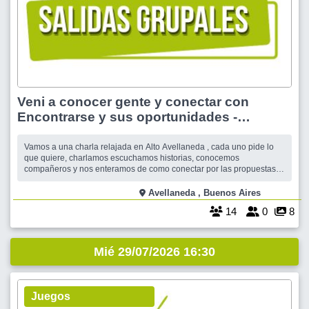
Veni a conocer gente y conectar con
Encontrarse y sus oportunidades -
Avellaneda
Vamos a una charla relajada en Alto Avellaneda , cada uno pide lo
que quiere, charlamos escuchamos historias, conocemos
compañeros y nos enteramos de como conectar por las propuestas,
Te esperamos en el patio de comidas, nos vas a reconocer . Como
referencia en las mesas que estan cerca del Mostaza besos a todos !
Avellaneda , Buenos Aires
14
0
8
Mié 29/07/2026 16:30
Juegos