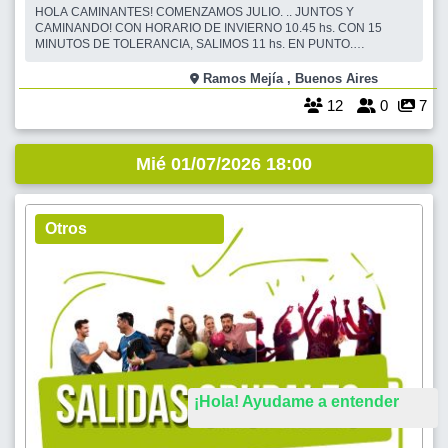
HOLA CAMINANTES! COMENZAMOS JULIO. .. JUNTOS Y
CAMINANDO! CON HORARIO DE INVIERNO 10.45 hs. CON 15
MINUTOS DE TOLERANCIA, SALIMOS 11 hs. EN PUNTO.
INICIAMOS CON LA CAMINATA, LUEGO VAMOS AL CAFE. ESTA ES
UNA CAMINATA DE 7 KM. PARA REUNIRNOS UNA VEZ MAS. CADA
Ramos Mejía , Buenos Aires
UNO CAMINA A SU PASO, A SU TIEMPO, Y PUEDE DESCANSAR Y
12
0
7
HACER MENOS KM. Y DESPUES DE LA CAMI
Mié 01/07/2026 18:00
Otros
¡Hola! Ayudame a entender