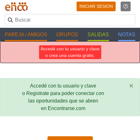
INICIAR SESION
PAREJA / AMIGOS
GRUPOS
SALIDAS
NOTAS
Accedé con tu usuario y clave
o crea una cuenta gratis.
×
Accedé con tu usuario y clave
o Registrate para poder conectar con
las oportunidades que se abren
en Encontrarse.com