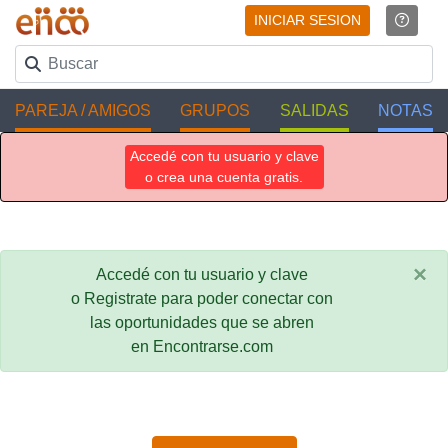
INICIAR SESION
PAREJA / AMIGOS
GRUPOS
SALIDAS
NOTAS
Accedé con tu usuario y clave
o crea una cuenta gratis.
×
Accedé con tu usuario y clave
o Registrate para poder conectar con
las oportunidades que se abren
en Encontrarse.com