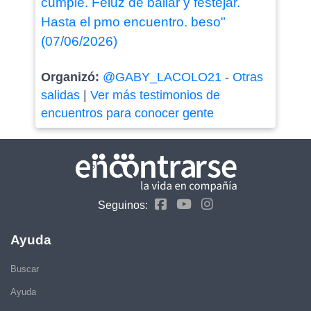
cumple. Feluz de bailar y festejar.
Hasta el pmo encuentro. beso"
(07/06/2026)
Organizó:
@GABY_LACOLO21
-
Otras
salidas
|
Ver más testimonios de
encuentros para conocer gente
Seguinos:
Ayuda
Buscar
Ayuda