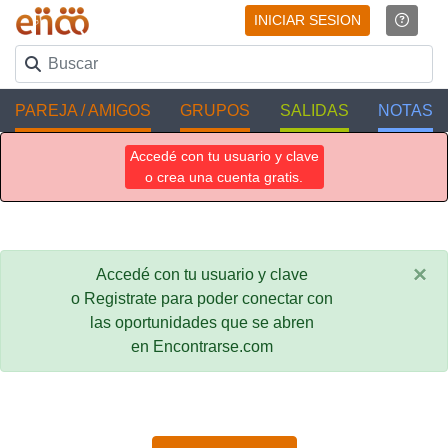
INICIAR SESION
PAREJA / AMIGOS
GRUPOS
SALIDAS
NOTAS
Accedé con tu usuario y clave
o crea una cuenta gratis.
×
Accedé con tu usuario y clave
o Registrate para poder conectar con
las oportunidades que se abren
en Encontrarse.com