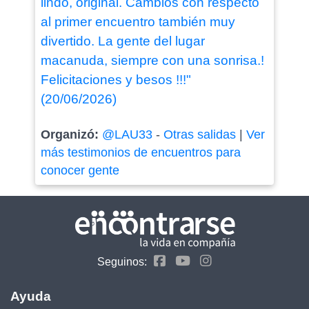
lindo, original. Cambios con respecto
al primer encuentro también muy
divertido. La gente del lugar
macanuda, siempre con una sonrisa.!
Felicitaciones y besos !!!"
(20/06/2026)
Organizó:
@LAU33
-
Otras salidas
|
Ver
más testimonios de encuentros para
conocer gente
Seguinos:
Ayuda