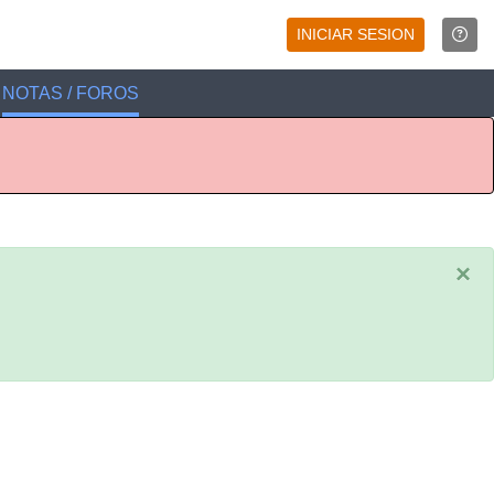
INICIAR SESION
NOTAS / FOROS
×