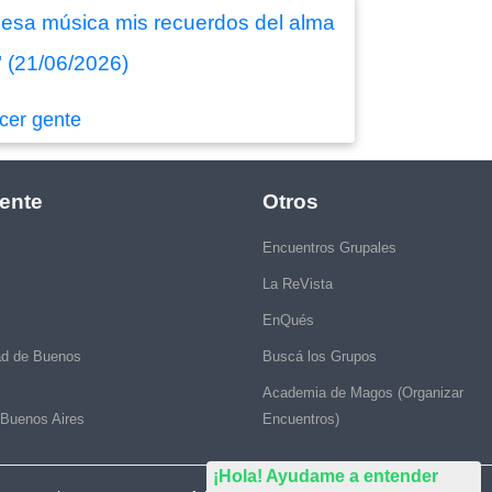
y esa música mis recuerdos del alma
" (21/06/2026)
cer gente
ente
Otros
Encuentros Grupales
La ReVista
EnQués
ad de Buenos
Buscá los Grupos
Academia de Magos (Organizar
 Buenos Aires
Encuentros)
¡Hola! Ayudame a entender