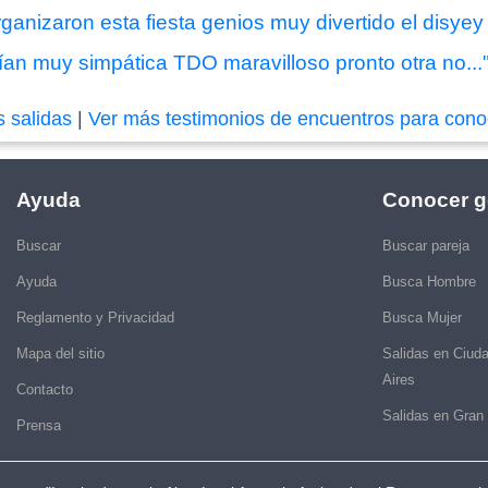
ganizaron esta fiesta genios muy divertido el disye
n muy simpática TDO maravilloso pronto otra no...
s salidas
|
Ver más testimonios de encuentros para cono
Ayuda
Conocer g
Buscar
Buscar pareja
Ayuda
Busca Hombre
Reglamento y Privacidad
Busca Mujer
Mapa del sitio
Salidas en Ciud
Aires
Contacto
Salidas en Gran
Prensa