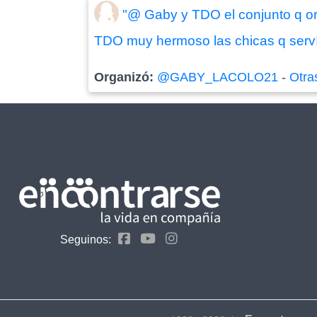
"@ Gaby y TDO el conjunto q or
TDO muy hermoso las chicas q servía
Organizó:
@GABY_LACOLO21
-
Otra
Seguinos: