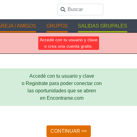
REJA / AMIGOS
GRUPOS
SALIDAS GRUPALES
Accedé con tu usuario y clave
o crea una cuenta gratis.
Accedé con tu usuario y clave
o Registrate para poder conectar con
las oportunidades que se abren
en Encontrarse.com
CONTINUAR >>