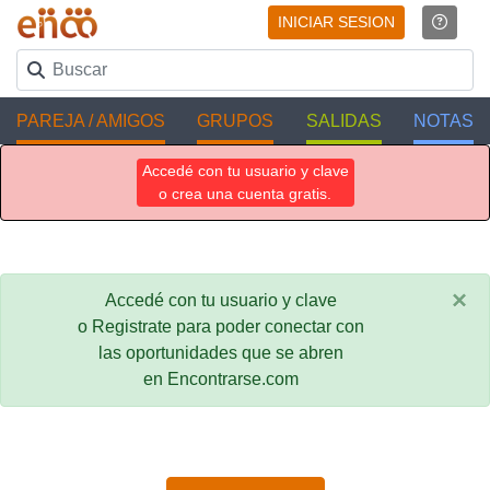
INICIAR SESION
PAREJA / AMIGOS
GRUPOS
SALIDAS
NOTAS
Accedé con tu usuario y clave
o crea una cuenta gratis.
×
Accedé con tu usuario y clave
o Registrate para poder conectar con
las oportunidades que se abren
en Encontrarse.com