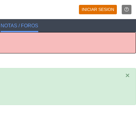
INICIAR SESION
NOTAS / FOROS
×