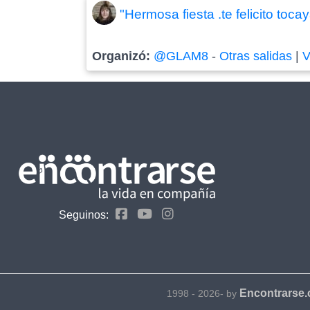
"Hermosa fiesta .te felicito toca
Organizó:
@GLAM8
-
Otras salidas
|
V
Seguinos:
Encontrarse
1998 - 2026- by