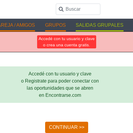
REJA / AMIGOS
GRUPOS
SALIDAS GRUPALES
Accedé con tu usuario y clave
o crea una cuenta gratis.
Accedé con tu usuario y clave
o Registrate para poder conectar con
las oportunidades que se abren
en Encontrarse.com
CONTINUAR >>