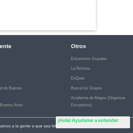
ente
Otros
Encuentros Grupales
La ReVista
EnQués
ad de Buenos
Buscá los Grupos
Academia de Magos (Organizar
 Buenos Aires
Encuentros)
¡Hola! Ayudame a entender
vamos a la gente a que sea feliz."