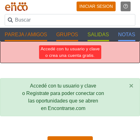
INICIAR SESION
PAREJA / AMIGOS
GRUPOS
SALIDAS
NOTAS
Accedé con tu usuario y clave
o crea una cuenta gratis.
×
Accedé con tu usuario y clave
o Registrate para poder conectar con
las oportunidades que se abren
en Encontrarse.com