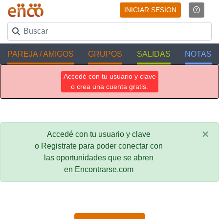
INICIAR SESION
PAREJA / AMIGOS
GRUPOS
SALIDAS
NOTAS
Accedé con tu usuario y clave
o crea una cuenta gratis.
×
Accedé con tu usuario y clave
o Registrate para poder conectar con
las oportunidades que se abren
en Encontrarse.com